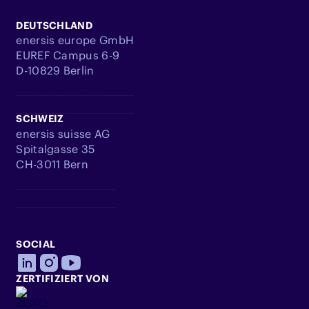
DEUTSCHLAND
enersis europe GmbH
EUREF Campus 6-9
D-10829 Berlin
info@enersis.de
+49 305 360 9545
SCHWEIZ
enersis suisse AG
Spitalgasse 35
CH-3011 Bern
info@enersis.ch
+41 31 332 6363
SOCIAL
ZERTIFIZIERT VON