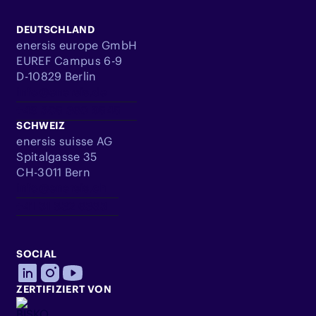
DEUTSCHLAND
enersis europe GmbH
EUREF Campus 6-9
D-10829 Berlin
info@enersis.de
+49 305 360 9545
SCHWEIZ
enersis suisse AG
Spitalgasse 35
CH-3011 Bern
info@enersis.ch
+41 31 332 6363
SOCIAL
ZERTIFIZIERT VON