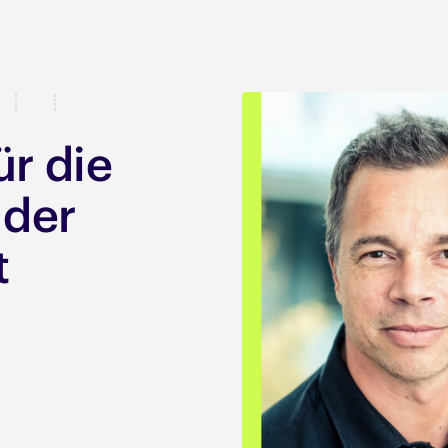
̈r die
 der
t