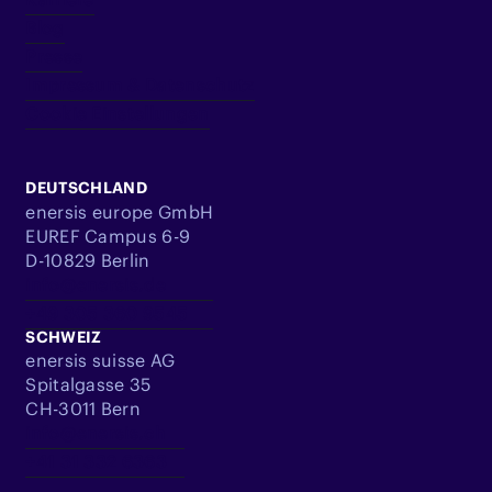
Blog
Presse
Impressum & Datenschutz
Cookie Einstellungen
DEUTSCHLAND
enersis europe GmbH
EUREF Campus 6-9
D-10829 Berlin
info@enersis.de
+49 305 360 9545
SCHWEIZ
enersis suisse AG
Spitalgasse 35
CH-3011 Bern
info@enersis.ch
+41 31 332 6363