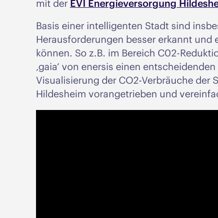
mit der
EVI Energieversorgung Hildesh
Basis einer intelligenten Stadt sind in
Herausforderungen besser erkannt und 
können. So z.B. im Bereich C02-Reduktio
‚gaia‘ von enersis einen entscheidenden 
Visualisierung der CO2-Verbräuche der S
Hildesheim vorangetrieben und vereinfa