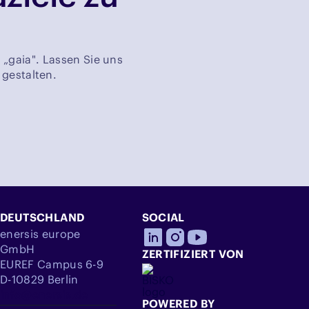
 „gaia". Lassen Sie uns
 gestalten.
DEUTSCHLAND
SOCIAL
enersis europe
GmbH
ZERTIFIZIERT VON
EUREF Campus 6-9
D-10829 Berlin
info@enersis.de
POWERED BY