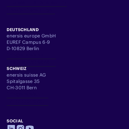
Impressum & Datenschutz
Cookie Einstellungen
DEUTSCHLAND
enersis europe GmbH
EUREF Campus 6-9
D-10829 Berlin
info@enersis.de
+49 305 360 9545
SCHWEIZ
enersis suisse AG
Spitalgasse 35
CH-3011 Bern
info@enersis.ch
+41 31 332 6363
SOCIAL