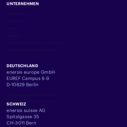
UNTERNEHMEN
Über Uns
Karriere
Blog
Presse
Impressum & Datenschutz
Cookie Einstellungen
DEUTSCHLAND
enersis europe GmbH
EUREF Campus 6-9
D-10829 Berlin
info@enersis.de
+49 305 360 9545
SCHWEIZ
enersis suisse AG
Spitalgasse 35
CH-3011 Bern