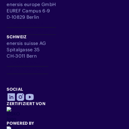
enersis europe GmbH
EUREF Campus 6-9
D-10829 Berlin
info@enersis.de
+49 305 360 9545
SCHWEIZ
enersis suisse AG
Spitalgasse 35
CH-3011 Bern
info@enersis.ch
+41 31 332 6363
SOCIAL
ZERTIFIZIERT VON
POWERED BY