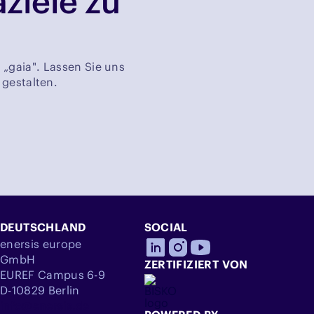
ziele zu
 „gaia". Lassen Sie uns
 gestalten.
DEUTSCHLAND
SOCIAL
enersis europe
GmbH
ZERTIFIZIERT VON
EUREF Campus 6-9
D-10829 Berlin
info@enersis.de