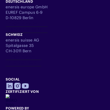
DEUTSCHLAND
enersis europe GmbH
EUREF Campus 6-9
D-10829 Berlin
info@enersis.de
+49 305 360 9545
SCHWEIZ
enersis suisse AG
Spitalgasse 35
CH-3011 Bern
info@enersis.ch
+41 31 332 6363
SOCIAL
ZERTIFIZIERT VON
POWERED BY