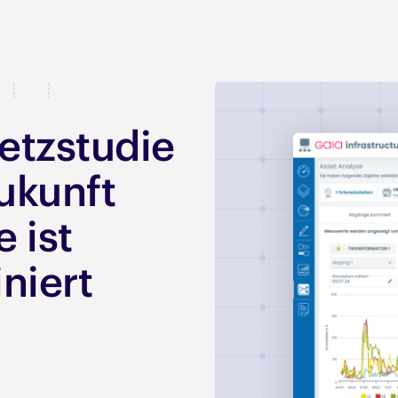
etzstudie
Zukunft
 ist
iniert