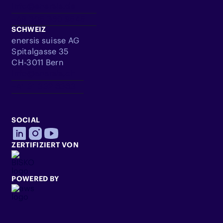
info@enersis.de
+49 305 360 9545
SCHWEIZ
enersis suisse AG
Spitalgasse 35
CH-3011 Bern
info@enersis.ch
+41 31 332 6363
SOCIAL
ZERTIFIZIERT VON
POWERED BY