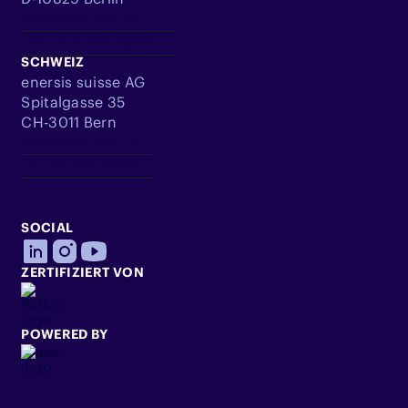
info@enersis.de
+49 305 360 9545
SCHWEIZ
enersis suisse AG
Spitalgasse 35
CH-3011 Bern
info@enersis.ch
+41 31 332 6363
SOCIAL
ZERTIFIZIERT VON
POWERED BY