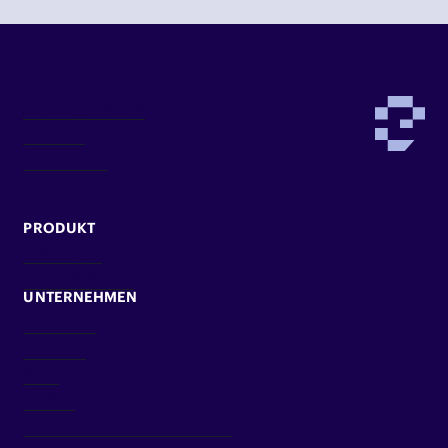
Demo anfragen
Kontakt
Newsletter
PRODUKT
Lösungen
Kompetenzen
UNTERNEHMEN
Über Uns
Karriere
Blog
Presse
Impressum & Datenschutz
Cookie Einstellungen