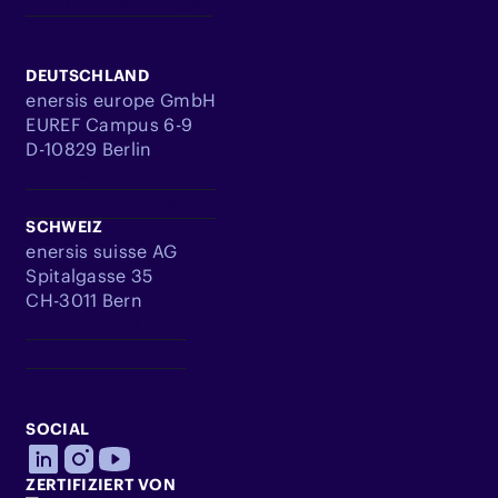
DEUTSCHLAND
enersis europe GmbH
EUREF Campus 6-9
D-10829 Berlin
info@enersis.de
+49 305 360 9545
SCHWEIZ
enersis suisse AG
Spitalgasse 35
CH-3011 Bern
info@enersis.ch
+41 31 332 6363
SOCIAL
ZERTIFIZIERT VON