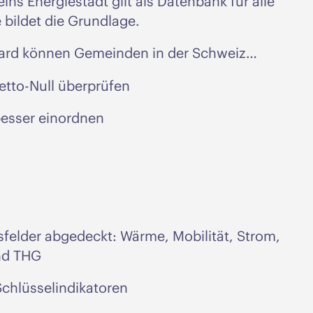
ns Energiestadt gilt als Datenbank für alle
bildet die Grundlage.
oard können Gemeinden in der Schweiz…
Netto-Null überprüfen
 besser einordnen
felder abgedeckt: Wärme, Mobilität, Strom,
nd THG
Schlüsselindikatoren