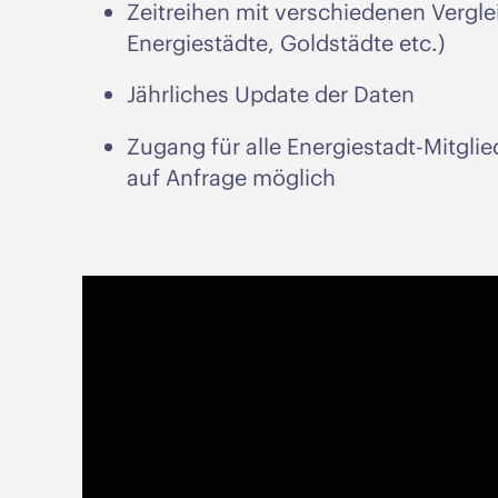
Zeitreihen mit verschiedenen Verg
Energiestädte, Goldstädte etc.)
Jährliches Update der Daten
Zugang für alle Energiestadt-Mitgl
auf Anfrage möglich