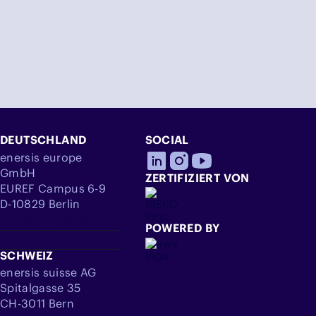
DEUTSCHLAND
SOCIAL
enersis europe
GmbH
ZERTIFIZIERT VON
EUREF Campus 6-9
D-10829 Berlin
info@enersis.de
POWERED BY
+49 305 360 9545
SCHWEIZ
enersis suisse AG
Spitalgasse 35
CH-3011 Bern