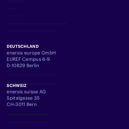
Blog
Presse
Impressum & Datenschutz
Cookie Einstellungen
DEUTSCHLAND
enersis europe GmbH
EUREF Campus 6-9
D-10829 Berlin
info@enersis.de
+49 305 360 9545
SCHWEIZ
enersis suisse AG
Spitalgasse 35
CH-3011 Bern
info@enersis.ch
+41 31 332 6363